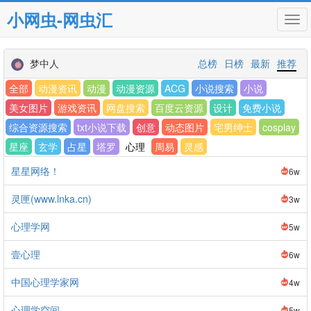
小网虫-网虫汇
Tog
navi
梦中人
总榜
日榜
最新
推荐
全部
动漫资讯
动漫
动漫资源
ACG
小说搜索
小说
美女图片
游戏资讯
网盘搜索
百度云资源
设计
免费小说
综合资源搜索
txt小说下载
创意
动态图片
宅男绅士
cosplay
星座
玄学
占星
塔罗
心理
周易
灵感
星星网络！
6w
灵匣(www.lnka.cn)
3w
心理学网
5w
壹心理
6w
中国心理学家网
4w
心理学空间
5w