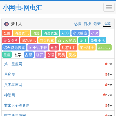
小网虫-网虫汇
Tog
navi
梦中人
总榜
日榜
最新
推荐
全部
动漫资讯
动漫
动漫资源
ACG
小说搜索
小说
美女图片
游戏资讯
网盘搜索
百度云资源
设计
免费小说
综合资源搜索
txt小说下载
创意
动态图片
宅男绅士
cosplay
星座
玄学
占星
塔罗
心理
周易
灵感
第一星座网
6w
星座屋
7w
八零星座网
5w
神婆网
19w
非常运势算命网
7w
查字典星座网
5w