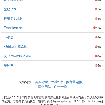
星座123
7w
祥安阁风水网
5w
FreeHoro.net
11w
卜易居
8w
k366华易算命网
6w
灵匣(www.lnka.cn)
3w
星座秀
5w
友情链接:
黑马收藏
鸿蒙1库
体育营销推广
提交网站
广告合作
小网虫©2017 本网站所有内容都是靠程序在互联网上自动搜集而来，仅供测试和学
习交流。若侵犯了您的权益，请即时发邮件(wangchonghui2021@outlook.com)通