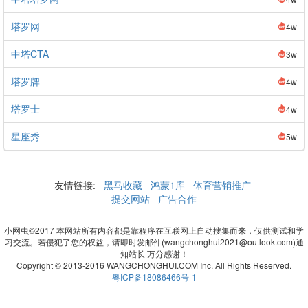
塔罗网
4w
中塔CTA
3w
塔罗牌
4w
塔罗士
4w
星座秀
5w
友情链接:
黑马收藏
鸿蒙1库
体育营销推广
提交网站
广告合作
小网虫©2017 本网站所有内容都是靠程序在互联网上自动搜集而来，仅供测试和学
习交流。若侵犯了您的权益，请即时发邮件(wangchonghui2021@outlook.com)通
知站长 万分感谢！
Copyright © 2013-2016 WANGCHONGHUI.COM Inc. All Rights Reserved.
粤ICP备18086466号-1