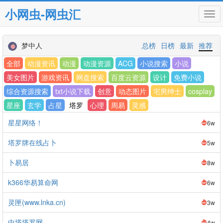
小网虫-网虫汇
Tog
navi
梦中人
总榜
日榜
最新
推荐
全部
动漫资讯
动漫
动漫资源
ACG
小说搜索
小说
美女图片
游戏资讯
网盘搜索
百度云资源
设计
免费小说
综合资源搜索
txt小说下载
创意
动态图片
宅男绅士
cosplay
星座
玄学
占星
塔罗
心理
周易
灵感
星星网络！
6w
塔罗牌在线占卜
5w
卜易居
8w
k366华易算命网
6w
灵匣(www.lnka.cn)
3w
中塔塔罗网
4w