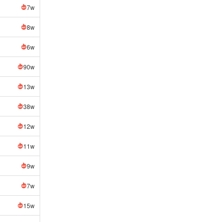
7w
8w
6w
90w
13w
38w
12w
11w
9w
7w
15w