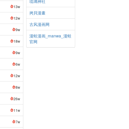
琉璃神社
13w
拷貝漫畫
12w
古风漫画网
9w
漫蛙漫画_manwa_漫蛙
18w
官网
9w
6w
12w
8w
26w
11w
7w