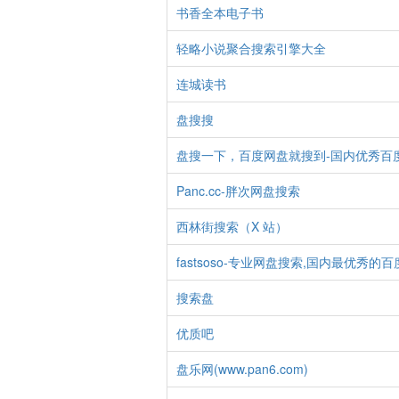
书香全本电子书
轻略小说聚合搜索引擎大全
连城读书
盘搜搜
盘搜一下，百度网盘就搜到-国内优秀百
Panc.cc-胖次网盘搜索
西林街搜索（X 站）
fastsoso-专业网盘搜索,国内最优秀
搜索盘
优质吧
盘乐网(www.pan6.com)