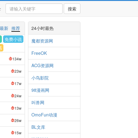
录
搜索
最新
推荐
24小时最热
计
免费小说
魔都资源网
感
FreeOK
134w
ACG资源网
23w
小鸟影院
17w
98漫画网
24w
叫兽网
13w
OmoFun动漫
26w
BL文库
15w