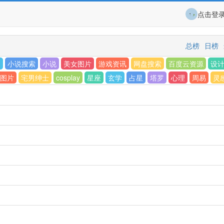
点击登
总榜
日榜
G
小说搜索
小说
美女图片
游戏资讯
网盘搜索
百度云资源
设
图片
宅男绅士
cosplay
星座
玄学
占星
塔罗
心理
周易
灵