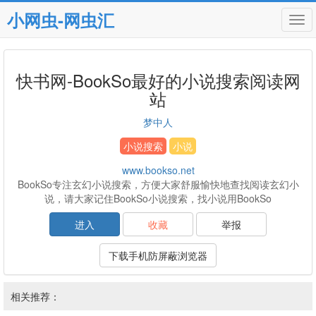
小网虫-网虫汇
Tog
navi
快书网-BookSo最好的小说搜索阅读网
站
梦中人
小说搜索
小说
www.bookso.net
BookSo专注玄幻小说搜索，方便大家舒服愉快地查找阅读玄幻小
说，请大家记住BookSo小说搜索，找小说用BookSo
进入
收藏
举报
下载手机防屏蔽浏览器
相关推荐：