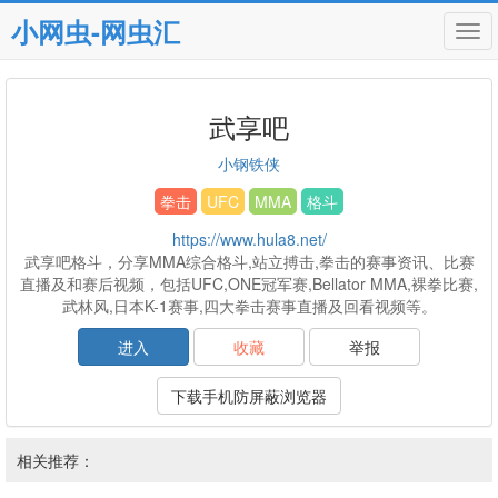
小网虫-网虫汇
Tog
navi
武享吧
小钢铁侠
拳击
UFC
MMA
格斗
https://www.hula8.net/
武享吧格斗，分享MMA综合格斗,站立搏击,拳击的赛事资讯、比赛
直播及和赛后视频，包括UFC,ONE冠军赛,Bellator MMA,裸拳比赛,
武林风,日本K-1赛事,四大拳击赛事直播及回看视频等。
进入
收藏
举报
下载手机防屏蔽浏览器
相关推荐：