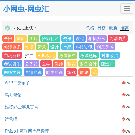
小网虫-网虫汇
Tog
navi
♀女灬匪侠丶
总榜
日榜
最新
推荐
全部
摄影
图片
摄影社区
资讯
教程
相机资讯
高清图片
动漫资讯
动漫
运营
设计
产品
科技资讯
创意灵感
市场营销
推广
ASO优化
考试资料
考试题库
时事政治
考试资讯
公务员
医学
教师
教育
财务会计
建造师
网络学院
言情小说
耽美小说
游戏
影评
花
APP干货铺子
6w
鸟哥笔记
9w
姑婆那些事儿官网
7w
运营喵
7w
PM28 | 互联网产品经理
6w