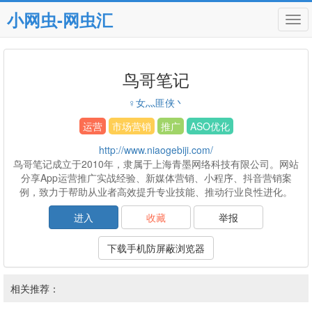
小网虫-网虫汇
Tog
navi
鸟哥笔记
♀女灬匪侠丶
运营
市场营销
推广
ASO优化
http://www.niaogebiji.com/
鸟哥笔记成立于2010年，隶属于上海青墨网络科技有限公司。网站
分享App运营推广实战经验、新媒体营销、小程序、抖音营销案
例，致力于帮助从业者高效提升专业技能、推动行业良性进化。
进入
收藏
举报
下载手机防屏蔽浏览器
相关推荐：