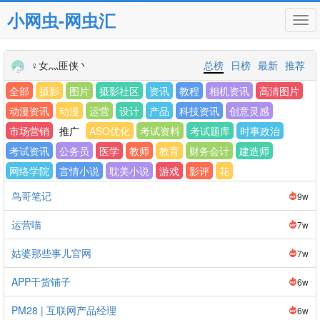
小网虫-网虫汇
Tog
navi
♀女灬匪侠丶
总榜
日榜
最新
推荐
全部
摄影
图片
摄影社区
资讯
教程
相机资讯
高清图片
动漫资讯
动漫
运营
设计
产品
科技资讯
创意灵感
市场营销
推广
ASO优化
考试资料
考试题库
时事政治
考试资讯
公务员
医学
教师
教育
财务会计
建造师
网络学院
言情小说
耽美小说
游戏
影评
花
鸟哥笔记
9w
运营喵
7w
姑婆那些事儿官网
7w
APP干货铺子
6w
PM28 | 互联网产品经理
6w