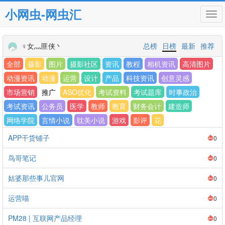
小网虫-网虫汇
Tog
navi
♀女灬匪侠丶
总榜
日榜
最新
推荐
全部
摄影
图片
摄影社区
资讯
教程
相机资讯
高清图片
动漫资讯
动漫
运营
设计
产品
科技资讯
创意灵感
市场营销
推广
ASO优化
考试资料
考试题库
时事政治
考试资讯
公务员
医学
教师
教育
财务会计
建造师
网络学院
言情小说
耽美小说
游戏
影评
花
APP干货铺子
0
鸟哥笔记
0
姑婆那些事儿官网
0
运营喵
0
PM28 | 互联网产品经理
0