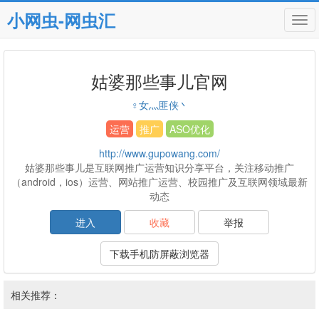
小网虫-网虫汇
Tog
navi
姑婆那些事儿官网
♀女灬匪侠丶
运营
推广
ASO优化
http://www.gupowang.com/
姑婆那些事儿是互联网推广运营知识分享平台，关注移动推广
（android，ios）运营、网站推广运营、校园推广及互联网领域最新
动态
进入
收藏
举报
下载手机防屏蔽浏览器
相关推荐：