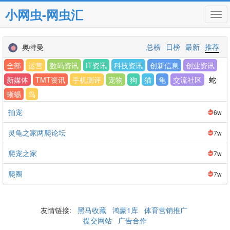
小网虫-网虫汇
Tog
navi
奥特曼
总榜
日榜
最新
推荐
全部
运营
数码资讯
IT资讯
科技资讯
创新信息
创业资讯
新媒体
TMT资讯
手机测评
宠物
狗
猫
龟
交流社区
蛇
蜥蜴
鸟
拍宠
6w
灵龟之家两爬论坛
7w
爬宠之家
7w
爬圈
7w
友情链接:
黑马收藏
鸿蒙1库
体育营销推广
提交网站
广告合作