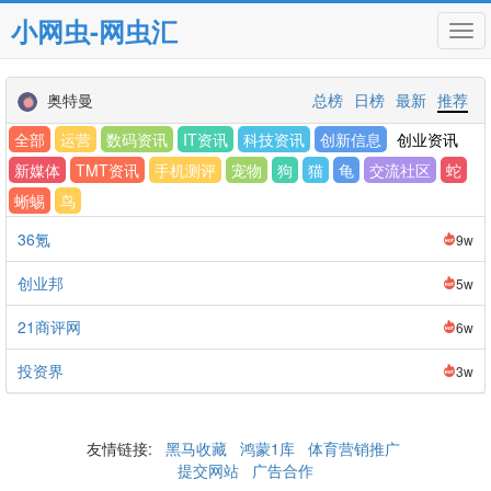
小网虫-网虫汇
Tog
navi
奥特曼
总榜
日榜
最新
推荐
全部
运营
数码资讯
IT资讯
科技资讯
创新信息
创业资讯
新媒体
TMT资讯
手机测评
宠物
狗
猫
龟
交流社区
蛇
蜥蜴
鸟
36氪
9w
创业邦
5w
21商评网
6w
投资界
3w
友情链接:
黑马收藏
鸿蒙1库
体育营销推广
提交网站
广告合作