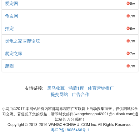
爱宠网
8w
龟友网
7w
拍宠
6w
灵龟之家两爬论坛
7w
爬宠之家
7w
爬圈
7w
友情链接:
黑马收藏
鸿蒙1库
体育营销推广
提交网站
广告合作
小网虫©2017 本网站所有内容都是靠程序在互联网上自动搜集而来，仅供测试和学
习交流。若侵犯了您的权益，请即时发邮件(wangchonghui2021@outlook.com)通
知站长 万分感谢！
Copyright © 2013-2016 WANGCHONGHUI.COM Inc. All Rights Reserved.
粤ICP备18086466号-1