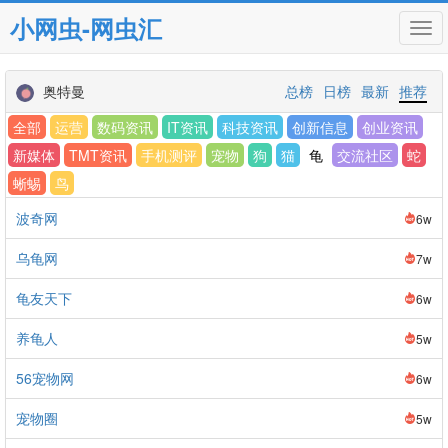
小网虫-网虫汇
Tog
navi
奥特曼
总榜
日榜
最新
推荐
全部
运营
数码资讯
IT资讯
科技资讯
创新信息
创业资讯
新媒体
TMT资讯
手机测评
宠物
狗
猫
龟
交流社区
蛇
蜥蜴
鸟
波奇网
6w
乌龟网
7w
龟友天下
6w
养龟人
5w
56宠物网
6w
宠物圈
5w