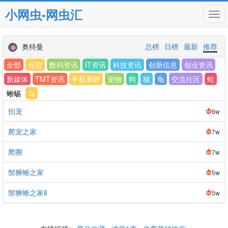
小网虫-网虫汇
Tog
navi
奥特曼
总榜
日榜
最新
推荐
全部
运营
数码资讯
IT资讯
科技资讯
创新信息
创业资讯
新媒体
TMT资讯
手机测评
宠物
狗
猫
龟
交流社区
蛇
蜥蜴
鸟
拍宠
6w
爬宠之家
7w
爬圈
7w
鬃狮蜥之家
5w
鬃狮蜥之家Ⅱ
5w