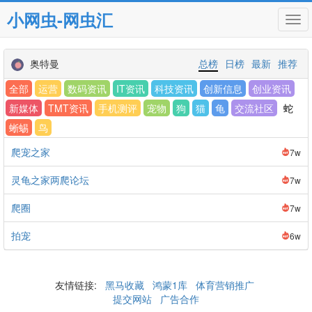
小网虫-网虫汇
Tog
navi
奥特曼
总榜
日榜
最新
推荐
全部
运营
数码资讯
IT资讯
科技资讯
创新信息
创业资讯
新媒体
TMT资讯
手机测评
宠物
狗
猫
龟
交流社区
蛇
蜥蜴
鸟
爬宠之家
7w
灵龟之家两爬论坛
7w
爬圈
7w
拍宠
6w
友情链接:
黑马收藏
鸿蒙1库
体育营销推广
提交网站
广告合作