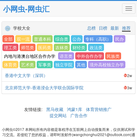
小网虫-网虫汇
Tog
navi
学校大全
总榜
日榜
最新
推荐
全部
双一流
普通本科
综合类
公办
专科（高职）
民办
理工类
师范类
医药类
农林类
财经类
政法类
内地与港澳台地区合作办学
语言类
中外合作办学
民族类
体育类
艺术类
军事类
独立学院
其他
境外高校独立办学
香港中文大学（深圳）
2w
北京师范大学-香港浸会大学联合国际学院
3w
友情链接:
黑马收藏
鸿蒙1库
体育营销推广
提交网站
广告合作
小网虫©2017 本网站所有内容都是靠程序在互联网上自动搜集而来，仅供测试和学
习交流。若侵犯了您的权益，请即时发邮件(wangchonghui2021@outlook.com)通