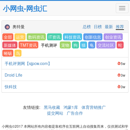
小网虫-网虫汇
Tog
navi
奥特曼
总榜
日榜
最新
推荐
全部
运营
数码资讯
IT资讯
科技资讯
创新信息
创业资讯
新媒体
TMT资讯
手机测评
宠物
狗
猫
龟
交流社区
蛇
蜥蜴
鸟
手机评测网【sjpcw.com】
5w
Droid Life
3w
快科技
3w
友情链接:
黑马收藏
鸿蒙1库
体育营销推广
提交网站
广告合作
小网虫©2017 本网站所有内容都是靠程序在互联网上自动搜集而来，仅供测试和学