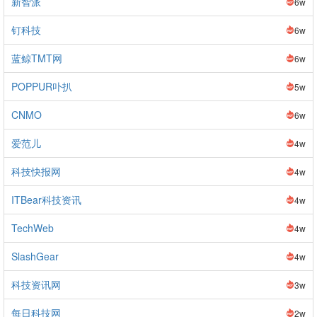
新智派
6w
钉科技
6w
蓝鲸TMT网
6w
POPPUR卟扒
5w
CNMO
6w
爱范儿
4w
科技快报网
4w
ITBear科技资讯
4w
TechWeb
4w
SlashGear
4w
科技资讯网
3w
每日科技网
2w