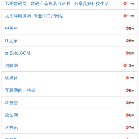
TOP数码网 - 数码产品资讯与评测，分享美好科技生活
11w
太平洋电脑网_专业IT门户网站
11w
中关村
8w
IT之家
8w
cnBeta.COM
9w
虎嗅网
13w
钛媒体
7w
互联网的一些事
6w
科技猎
6w
砍柴网
6w
科技讯
7w