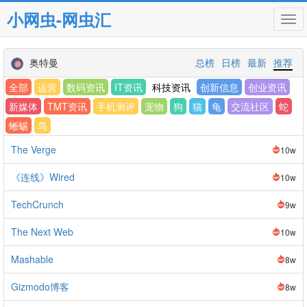
小网虫-网虫汇
Tog
navi
奥特曼
总榜
日榜
最新
推荐
全部
运营
数码资讯
IT资讯
科技资讯
创新信息
创业资讯
新媒体
TMT资讯
手机测评
宠物
狗
猫
龟
交流社区
蛇
蜥蜴
鸟
The Verge
10w
《连线》Wired
10w
TechCrunch
9w
The Next Web
10w
Mashable
8w
Gizmodo博客
8w