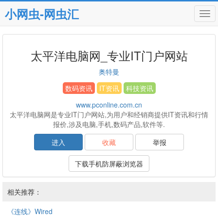
小网虫-网虫汇
Tog
navi
太平洋电脑网_专业IT门户网站
奥特曼
数码资讯
IT资讯
科技资讯
www.pconline.com.cn
太平洋电脑网是专业IT门户网站,为用户和经销商提供IT资讯和行情
报价,涉及电脑,手机,数码产品,软件等.
进入
收藏
举报
下载手机防屏蔽浏览器
相关推荐：
《连线》Wired