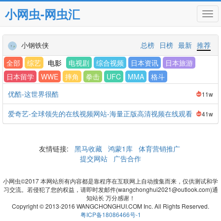
小网虫-网虫汇
Tog
navi
小钢铁侠
总榜
日榜
最新
推荐
全部
综艺
电影
电视剧
综合视频
日本资讯
日本旅游
日本留学
WWE
摔角
拳击
UFC
MMA
格斗
优酷-这世界很酷
11w
爱奇艺-全球领先的在线视频网站-海量正版高清视频在线观看
41w
友情链接:
黑马收藏
鸿蒙1库
体育营销推广
提交网站
广告合作
小网虫©2017 本网站所有内容都是靠程序在互联网上自动搜集而来，仅供测试和学
习交流。若侵犯了您的权益，请即时发邮件(wangchonghui2021@outlook.com)通
知站长 万分感谢！
Copyright © 2013-2016 WANGCHONGHUI.COM Inc. All Rights Reserved.
粤ICP备18086466号-1