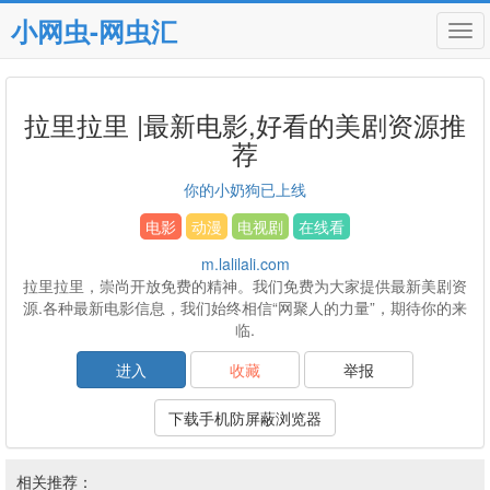
小网虫-网虫汇
Tog
navi
拉里拉里 |最新电影,好看的美剧资源推
荐
你的小奶狗已上线
电影
动漫
电视剧
在线看
m.lalilali.com
拉里拉里，崇尚开放免费的精神。我们免费为大家提供最新美剧资
源.各种最新电影信息，我们始终相信“网聚人的力量”，期待你的来
临.
进入
收藏
举报
下载手机防屏蔽浏览器
相关推荐：