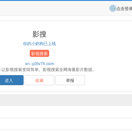
点击登
影搜
你的小奶狗已上线
影视搜索
xn--p3tv7h.com
om-让影视搜索变得简单。影视搜索全网海量影片数据。
进入
收藏
举报