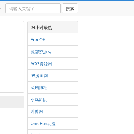
录
搜索
24小时最热
FreeOK
魔都资源网
ACG资源网
98漫画网
琉璃神社
小鸟影院
叫兽网
OmoFun动漫