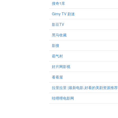
搜奇1库
Gimy TV 剧迷
影豆TV
黑马收藏
影搜
霸气村
好片网影视
看看屋
拉里拉里 |最新电影,好看的美剧资源推荐
哇哩哩电影网