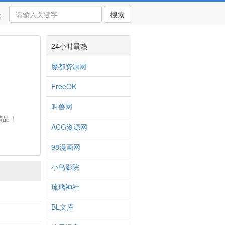
录
搜索
24小时最热
魔都资源网
FreeOK
叫兽网
精品！
ACG资源网
98漫画网
小鸟影院
琉璃神社
BL文库