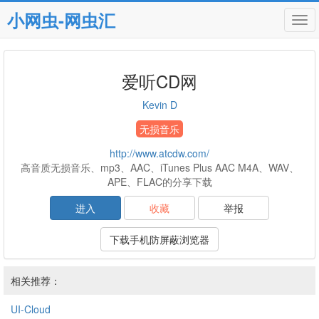
小网虫-网虫汇
Tog
navi
爱听CD网
Kevin D
无损音乐
http://www.atcdw.com/
高音质无损音乐、mp3、AAC、iTunes Plus AAC M4A、WAV、
APE、FLAC的分享下载
进入
收藏
举报
下载手机防屏蔽浏览器
相关推荐：
UI-Cloud