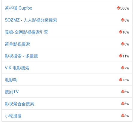
茶杯狐 Cupfox
566w
SOZMZ - 人人影视分级搜索
8w
暖糖-全网影视搜索引擎
10w
简单影视搜索
6w
影视搜索 - 多搜搜
11w
V K 电影搜索
7w
电影狗
75w
搜剧TV
6w
影视聚合全搜索
6w
小蛇搜搜
8w