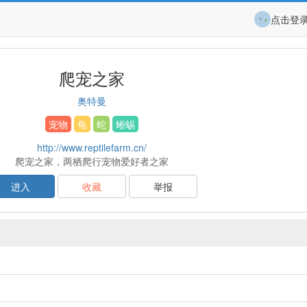
点击登
爬宠之家
奥特曼
宠物
龟
蛇
蜥蜴
http://www.reptilefarm.cn/
爬宠之家，两栖爬行宠物爱好者之家
进入
收藏
举报