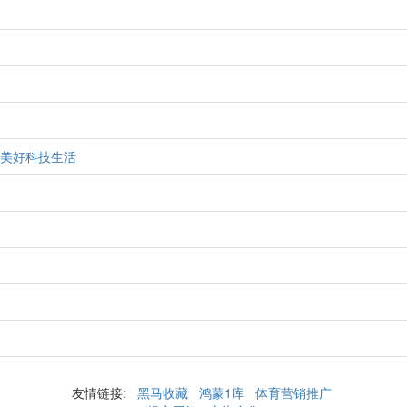
享美好科技生活
友情链接:
黑马收藏
鸿蒙1库
体育营销推广