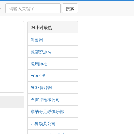
录
搜索
24小时最热
叫兽网
魔都资源网
琉璃神社
FreeOK
ACG资源网
巴雷特枪械公司
摩纳哥足球俱乐部
耶鲁锁具公司