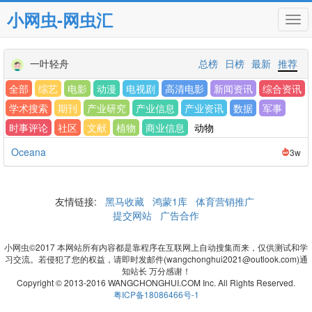
小网虫-网虫汇
Tog
navi
一叶轻舟
总榜
日榜
最新
推荐
全部
综艺
电影
动漫
电视剧
高清电影
新闻资讯
综合资讯
学术搜索
期刊
产业研究
产业信息
产业资讯
数据
军事
时事评论
社区
文献
植物
商业信息
动物
Oceana
3w
友情链接:
黑马收藏
鸿蒙1库
体育营销推广
提交网站
广告合作
小网虫©2017 本网站所有内容都是靠程序在互联网上自动搜集而来，仅供测试和学
习交流。若侵犯了您的权益，请即时发邮件(wangchonghui2021@outlook.com)通
知站长 万分感谢！
Copyright © 2013-2016 WANGCHONGHUI.COM Inc. All Rights Reserved.
粤ICP备18086466号-1