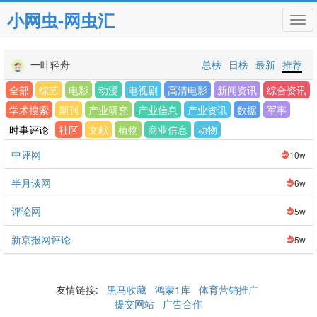
小网虫-网虫汇
Tog
navi
一叶轻舟
总榜
日榜
最新
推荐
全部
综艺
电影
动漫
电视剧
高清电影
新闻资讯
综合资讯
学术搜索
期刊
产业研究
产业信息
产业资讯
数据
军事
时事评论
社区
文献
植物
商业信息
动物
中评网
10w
半月谈网
6w
评论网
5w
新京报网评论
5w
友情链接:
黑马收藏
鸿蒙1库
体育营销推广
提交网站
广告合作