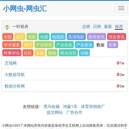
小网虫-网虫汇
Tog
navi
一叶轻舟
总榜
日榜
最新
推荐
全部
综艺
电影
动漫
电视剧
高清电影
新闻资讯
综合资讯
学术搜索
期刊
产业研究
产业信息
产业资讯
数据
军事
时事评论
社区
文献
植物
商业信息
动物
艾瑞网
7w
大数据导航
3w
数据分析网
3w
友情链接:
黑马收藏
鸿蒙1库
体育营销推广
提交网站
广告合作
小网虫©2017 本网站所有内容都是靠程序在互联网上自动搜集而来，仅供测试和学