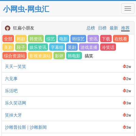
小网虫-网虫汇
Tog
navi
狂扁小朋友
总榜
日榜
最新
推荐
全部
韩剧
韩资讯
综艺
电影
韩综艺
资讯
下载
在线看
美剧
段子
娱乐资讯
字幕组
英剧
游戏直播
冷笑话
综合资源站
影视资源站
影评
韩电影
搞笑
天天一笑笑
2w
六见事
2w
乐活吧
2w
乐久笑话网
3w
笑掉大牙
2w
沙雕普拉斯 | 沙雕新闻
3w