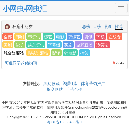
小网虫-网虫汇
Tog
navi
狂扁小朋友
总榜
日榜
最新
推荐
全部
韩剧
韩资讯
综艺
电影
韩综艺
资讯
下载
在线看
美剧
段子
娱乐资讯
字幕组
英剧
游戏直播
冷笑话
综合资源站
影视资源站
影评
韩电影
搞笑
阿虚同学的储物间
279w
友情链接:
黑马收藏
鸿蒙1库
体育营销推广
提交网站
广告合作
小网虫©2017 本网站所有内容都是靠程序在互联网上自动搜集而来，仅供测试和学
习交流。若侵犯了您的权益，请即时发邮件(wangchonghui2021@outlook.com)通
知站长 万分感谢！
Copyright © 2013-2016 WANGCHONGHUI.COM Inc. All Rights Reserved.
粤ICP备18086466号-1