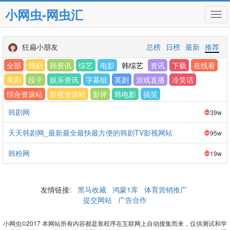
小网虫-网虫汇
Tog
navi
狂扁小朋友
总榜
日榜
最新
推荐
全部
韩剧
韩资讯
综艺
电影
韩综艺
资讯
下载
在线看
美剧
段子
娱乐资讯
字幕组
英剧
游戏直播
冷笑话
综合资源站
影视资源站
影评
韩电影
搞笑
韩剧网
39w
天天韩剧网_最新最全最快最方便的韩剧TV影视网站
95w
韩粉网
19w
友情链接:
黑马收藏
鸿蒙1库
体育营销推广
提交网站
广告合作
小网虫©2017 本网站所有内容都是靠程序在互联网上自动搜集而来，仅供测试和学