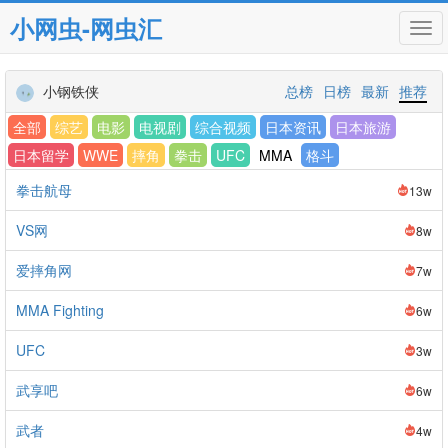
小网虫-网虫汇
Tog
navi
小钢铁侠
总榜
日榜
最新
推荐
全部
综艺
电影
电视剧
综合视频
日本资讯
日本旅游
日本留学
WWE
摔角
拳击
UFC
MMA
格斗
拳击航母
13w
VS网
8w
爱摔角网
7w
MMA Fighting
6w
UFC
3w
武享吧
6w
武者
4w