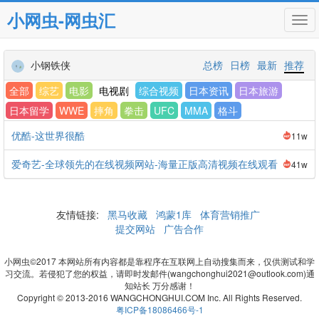
小网虫-网虫汇
Tog
navi
小钢铁侠
总榜
日榜
最新
推荐
全部
综艺
电影
电视剧
综合视频
日本资讯
日本旅游
日本留学
WWE
摔角
拳击
UFC
MMA
格斗
优酷-这世界很酷
11w
爱奇艺-全球领先的在线视频网站-海量正版高清视频在线观看
41w
友情链接:
黑马收藏
鸿蒙1库
体育营销推广
提交网站
广告合作
小网虫©2017 本网站所有内容都是靠程序在互联网上自动搜集而来，仅供测试和学
习交流。若侵犯了您的权益，请即时发邮件(wangchonghui2021@outlook.com)通
知站长 万分感谢！
Copyright © 2013-2016 WANGCHONGHUI.COM Inc. All Rights Reserved.
粤ICP备18086466号-1