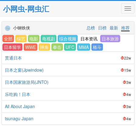
小网虫-网虫汇
Tog
navi
小钢铁侠
总榜
日榜
最新
推荐
全部
综艺
电影
电视剧
综合视频
日本资讯
日本旅游
日本留学
WWE
摔角
拳击
UFC
MMA
格斗
贯通日本
22w
日本之窗(Jpwindow)
15w
日本国家旅游局(JNTO)
3w
乐吃购！日本
4w
All About Japan
3w
tsunagu Japan
4w