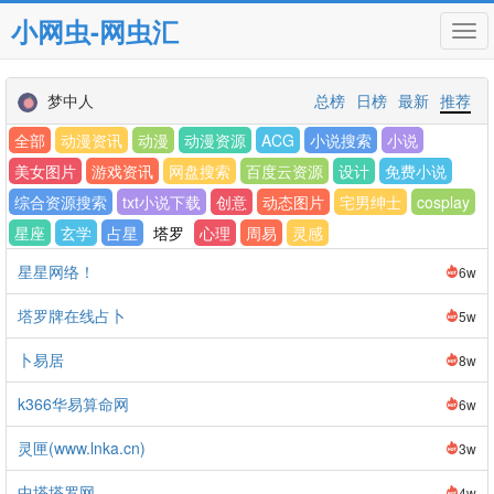
小网虫-网虫汇
Tog
navi
梦中人
总榜
日榜
最新
推荐
全部
动漫资讯
动漫
动漫资源
ACG
小说搜索
小说
美女图片
游戏资讯
网盘搜索
百度云资源
设计
免费小说
综合资源搜索
txt小说下载
创意
动态图片
宅男绅士
cosplay
星座
玄学
占星
塔罗
心理
周易
灵感
星星网络！
6w
塔罗牌在线占卜
5w
卜易居
8w
k366华易算命网
6w
灵匣(www.lnka.cn)
3w
中塔塔罗网
4w