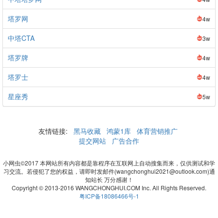
塔罗网
4w
中塔CTA
3w
塔罗牌
4w
塔罗士
4w
星座秀
5w
友情链接:
黑马收藏
鸿蒙1库
体育营销推广
提交网站
广告合作
小网虫©2017 本网站所有内容都是靠程序在互联网上自动搜集而来，仅供测试和学
习交流。若侵犯了您的权益，请即时发邮件(wangchonghui2021@outlook.com)通
知站长 万分感谢！
Copyright © 2013-2016 WANGCHONGHUI.COM Inc. All Rights Reserved.
粤ICP备18086466号-1