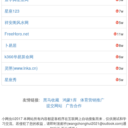
星座123
7w
祥安阁风水网
5w
FreeHoro.net
11w
卜易居
8w
k366华易算命网
6w
灵匣(www.lnka.cn)
3w
星座秀
5w
友情链接:
黑马收藏
鸿蒙1库
体育营销推广
提交网站
广告合作
小网虫©2017 本网站所有内容都是靠程序在互联网上自动搜集而来，仅供测试和学
习交流。若侵犯了您的权益，请即时发邮件(wangchonghui2021@outlook.com)通