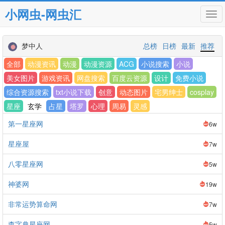
小网虫-网虫汇
Tog
navi
梦中人
总榜
日榜
最新
推荐
全部
动漫资讯
动漫
动漫资源
ACG
小说搜索
小说
美女图片
游戏资讯
网盘搜索
百度云资源
设计
免费小说
综合资源搜索
txt小说下载
创意
动态图片
宅男绅士
cosplay
星座
玄学
占星
塔罗
心理
周易
灵感
第一星座网
6w
星座屋
7w
八零星座网
5w
神婆网
19w
非常运势算命网
7w
查字典星座网
5w