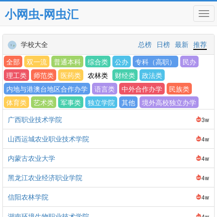
小网虫-网虫汇
Tog
navi
学校大全
总榜
日榜
最新
推荐
全部
双一流
普通本科
综合类
公办
专科（高职）
民办
理工类
师范类
医药类
农林类
财经类
政法类
内地与港澳台地区合作办学
语言类
中外合作办学
民族类
体育类
艺术类
军事类
独立学院
其他
境外高校独立办学
广西职业技术学院
3w
山西运城农业职业技术学院
4w
内蒙古农业大学
4w
黑龙江农业经济职业学院
4w
信阳农林学院
4w
湖南环境生物职业技术学院
4w