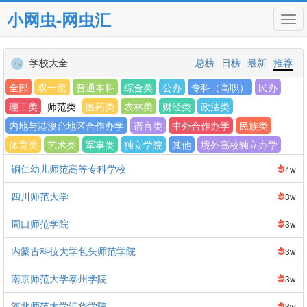
小网虫-网虫汇
Tog
navi
学校大全
总榜
日榜
最新
推荐
全部
双一流
普通本科
综合类
公办
专科（高职）
民办
理工类
师范类
医药类
农林类
财经类
政法类
内地与港澳台地区合作办学
语言类
中外合作办学
民族类
体育类
艺术类
军事类
独立学院
其他
境外高校独立办学
铜仁幼儿师范高等专科学校
4w
四川师范大学
3w
周口师范学院
3w
内蒙古科技大学包头师范学院
3w
南京师范大学泰州学院
3w
河北师范大学汇华学院
3w