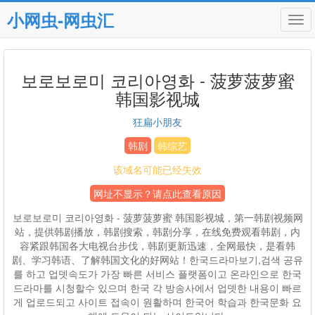
小网虫-网虫汇
Tog
navi
보로보로미 코리아영화 - 菠萝菠萝蜜
韩国影视城
狂扁小朋友
韩剧
韩综艺
该域名可能已经失效
网址不显示？请点此查看原因
보로보로미 코리아영화 - 菠萝菠萝蜜 韩国影视城，第一韩剧视频网
站，提供韩剧播放，韩剧搜索，韩剧分享，在线免费观看韩剧，内
容紧跟韩国各大电视台步伐，韩剧更新迅速，全网最快，是看韩
剧、学习韩语、了解韩国文化的好网站！한국드라마보기,검색 공유
를 하고 업뎃속도가 가장 빠른 서비스 플랫폼이고 온라인으로 한국
드라마를 시청할수 있으며 한국 각 방송사에서 업뎃한 내용이 빠르
게 업로드되고 사이트 접속이 원활하며 한국어 학습과 한국문화 요