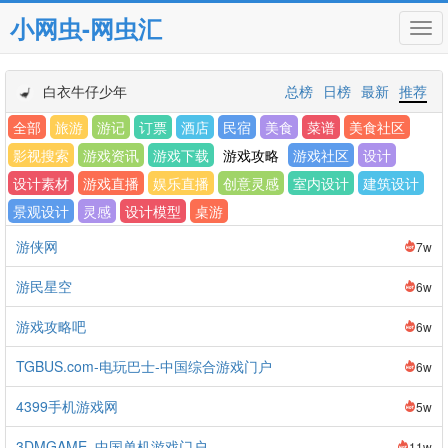
小网虫-网虫汇
Tog
navi
白衣牛仔少年
总榜
日榜
最新
推荐
全部
旅游
游记
订票
酒店
民宿
美食
菜谱
美食社区
影视搜索
游戏资讯
游戏下载
游戏攻略
游戏社区
设计
设计素材
游戏直播
娱乐直播
创意灵感
室内设计
建筑设计
景观设计
灵感
设计模型
桌游
游侠网
7w
游民星空
6w
游戏攻略吧
6w
TGBUS.com-电玩巴士-中国综合游戏门户
6w
4399手机游戏网
5w
3DMGAME_中国单机游戏门户
11w