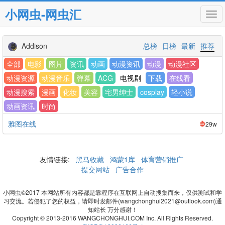
小网虫-网虫汇
Tog
navi
Addison
总榜
日榜
最新
推荐
全部
电影
图片
资讯
动画
动漫资讯
动漫
动漫社区
动漫资源
动漫音乐
弹幕
ACG
电视剧
下载
在线看
动漫搜索
漫画
化妆
美容
宅男绅士
cosplay
轻小说
动画资讯
时尚
雅图在线
29w
友情链接:
黑马收藏
鸿蒙1库
体育营销推广
提交网站
广告合作
小网虫©2017 本网站所有内容都是靠程序在互联网上自动搜集而来，仅供测试和学
习交流。若侵犯了您的权益，请即时发邮件(wangchonghui2021@outlook.com)通
知站长 万分感谢！
Copyright © 2013-2016 WANGCHONGHUI.COM Inc. All Rights Reserved.