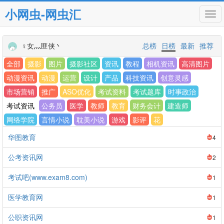
小网虫-网虫汇
Tog
navi
♀女灬匪侠丶
总榜
日榜
最新
推荐
全部
摄影
图片
摄影社区
资讯
教程
相机资讯
高清图片
动漫资讯
动漫
运营
设计
产品
科技资讯
创意灵感
市场营销
推广
ASO优化
考试资料
考试题库
时事政治
考试资讯
公务员
医学
教师
教育
财务会计
建造师
网络学院
言情小说
耽美小说
游戏
影评
花
华图教育
4
公考资讯网
2
考试吧(www.exam8.com)
1
医学教育网
1
公职资讯网
1