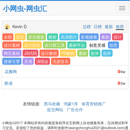
小网虫-网虫汇
Tog
navi
Kevin D
总榜
日榜
最新
推荐
全部
音乐
音乐搜索
教程
高清图片
影视搜索
泰剧
设计
设计素材
设计社区
设计师工具
素材平台
创意灵感
创意
网页素材
JS代码
设计教程
PS教程
素材
影评
剧评
搜索引擎
灵感
演唱会
无损音乐
花瓣网
6w
酷雀
3w
友情链接:
黑马收藏
鸿蒙1库
体育营销推广
提交网站
广告合作
小网虫©2017 本网站所有内容都是靠程序在互联网上自动搜集而来，仅供测试和学
习交流。若侵犯了您的权益，请即时发邮件(wangchonghui2021@outlook.com)通