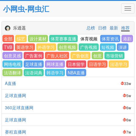
小网虫-网虫汇
Tog
navi
乐逍遥
总榜
日榜
最新
推荐
全部
综艺
设计素材
体育赛事直播
体育视频
体育资讯
港剧
TVB
英语学习
外语学习
创意视频
广告视频
短视频
演讲
创意灵感
广告案例
广告人社区
广告创意
创意
市场营销
网络电视
足球直播
网球直播
日本留学
日语学习
法语学习
法语翻译
法语词典
韩语学习
NBA直播
A直播
33w
足球直播网
5w
360足球直播网
6w
足球直播网
6w
赛程直播网
7w