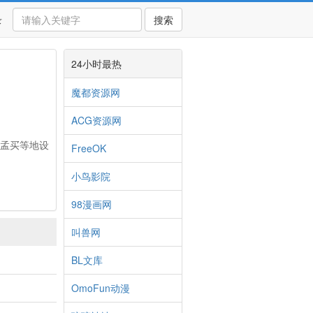
录
搜索
24小时最热
魔都资源网
ACG资源网
、孟买等地设
FreeOK
。
小鸟影院
98漫画网
叫兽网
BL文库
OmoFun动漫