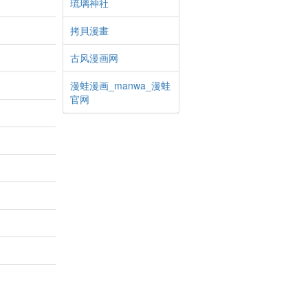
琉璃神社
拷貝漫畫
古风漫画网
漫蛙漫画_manwa_漫蛙
官网