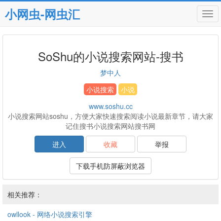
小网虫-网虫汇
Tog
navi
SoShu的小说搜索网站-搜书
梦中人
小说搜索
小说
www.soshu.cc
小说搜索网站soshu，方便大家快速搜索阅读小说最新章节，请大家
记住搜书小说搜索网站搜书网
进入
收藏
举报
下载手机防屏蔽浏览器
相关推荐：
owllook - 网络小说搜索引擎