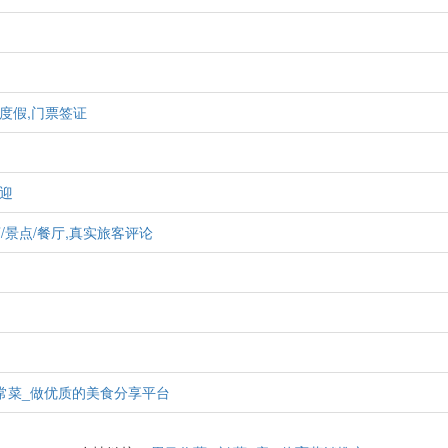
度假,门票签证
彼迎
,酒店/景点/餐厅,真实旅客评论
常菜_做优质的美食分享平台