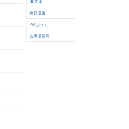
BL文库
拷貝漫畫
P站_pixiv
古风漫画网