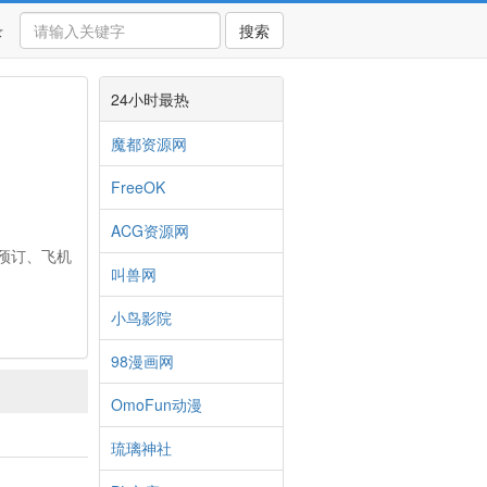
录
搜索
24小时最热
魔都资源网
FreeOK
ACG资源网
预订、飞机
叫兽网
小鸟影院
98漫画网
OmoFun动漫
琉璃神社