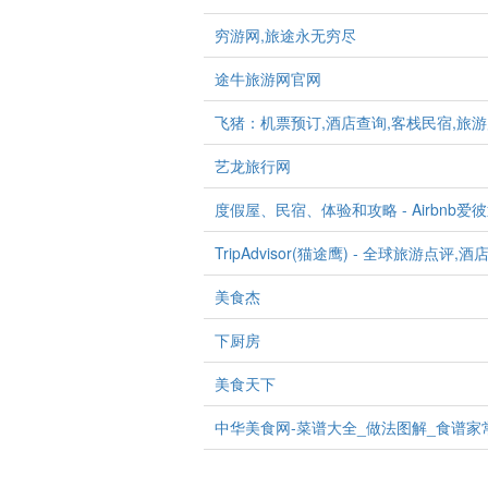
穷游网,旅途永无穷尽
途牛旅游网官网
飞猪：机票预订,酒店查询,客栈民宿,旅游
艺龙旅行网
度假屋、民宿、体验和攻略 - Airbnb爱
TripAdvisor(猫途鹰) - 全球旅游点评
美食杰
下厨房
美食天下
中华美食网-菜谱大全_做法图解_食谱家