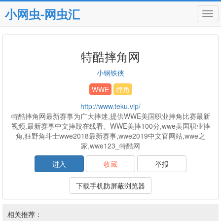
小网虫-网虫汇
Tog
navi
特酷摔角网
小钢铁侠
WWE
摔角
http://www.teku.vip/
特酷摔角网最新赛事为广大摔迷,提供WWE美国职业摔角比赛最新
视频,最新赛事中文摔跤在线看。WWE美摔100分,wwe美国职业摔
角,狂野角斗士wwe2018最新赛事,wwe2019中文官网站,wwe之
家,wwe123_特酷网
进入
收藏
举报
下载手机防屏蔽浏览器
相关推荐：